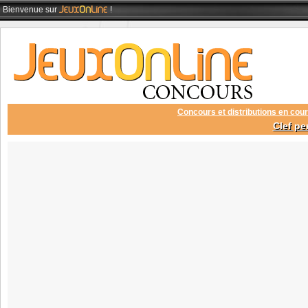
Bienvenue
sur
!
Concours et distributions en cour
Clef pe