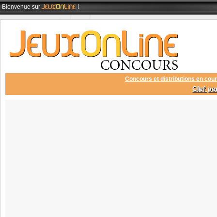
Bienvenue
sur
!
Concours et distributions en cour
Clef pe