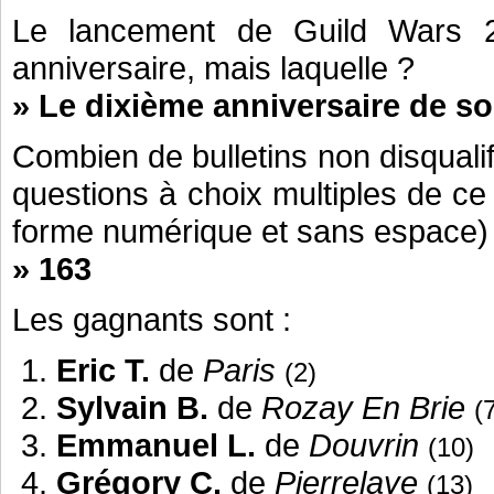
Le lancement de Guild Wars 
anniversaire, mais laquelle ?
» Le dixième anniversaire de so
Combien de bulletins non disquali
questions à choix multiples de c
forme numérique et sans espace)
» 163
Les gagnants sont :
Eric T.
de
Paris
(2)
Sylvain B.
de
Rozay En Brie
(
Emmanuel L.
de
Douvrin
(10)
Grégory C.
de
Pierrelaye
(13)