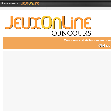
Bienvenue
sur
!
Concours et distributions en cour
Clef pe