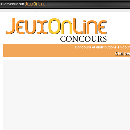
Bienvenue
sur
!
Concours et distributions en cour
Clef pe