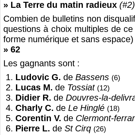
» La Terre du matin radieux
(#2)
Combien de bulletins non disquali
questions à choix multiples de c
forme numérique et sans espace)
» 62
Les gagnants sont :
Ludovic G.
de
Bassens
(6)
Lucas M.
de
Tossiat
(12)
Didier R.
de
Douvres-la-delivr
Charly C.
de
Le Hinglé
(18)
Corentin V.
de
Clermont-ferra
Pierre L.
de
St Cirq
(26)