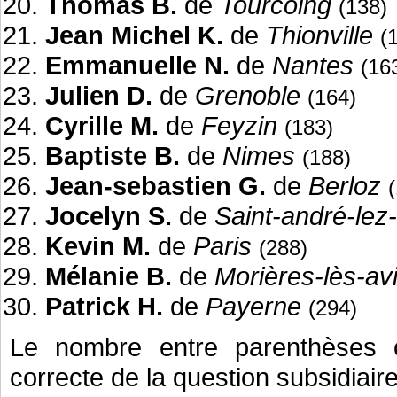
Thomas B.
de
Tourcoing
(138)
Jean Michel K.
de
Thionville
(
Emmanuelle N.
de
Nantes
(16
Julien D.
de
Grenoble
(164)
Cyrille M.
de
Feyzin
(183)
Baptiste B.
de
Nimes
(188)
Jean-sebastien G.
de
Berloz
Jocelyn S.
de
Saint-andré-lez-l
Kevin M.
de
Paris
(288)
Mélanie B.
de
Morières-lès-av
Patrick H.
de
Payerne
(294)
Le nombre entre parenthèses c
correcte de la question subsidiaire