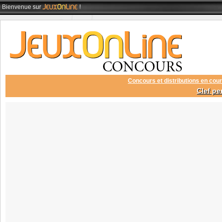
Bienvenue
sur
!
Concours et distributions en cour
Clef pe