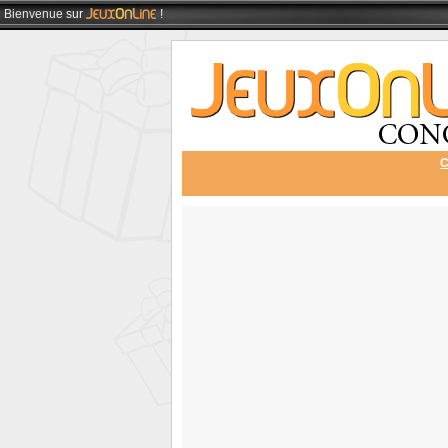
Bienvenue
sur
!
C