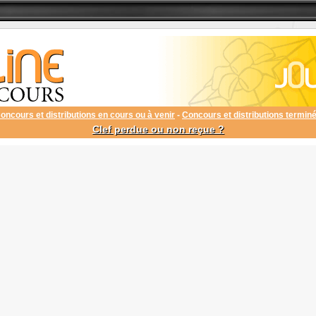
oncours et distributions en cours ou à venir
-
Concours et distributions termin
Clef perdue ou non reçue ?