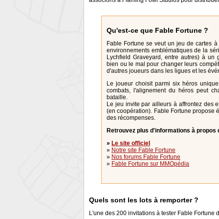
associons à Flaming Fowl Studios pour distribue
Qu'est-ce que Fable Fortune ?
Fable Fortune se veut un jeu de cartes à 
environnements emblématiques de la sér
Lychfield Graveyard, entre autres) à un 
bien ou le mal pour changer leurs compéten
d'autres joueurs dans les ligues et les év
Le joueur choisit parmi six héros unique
combats, l'alignement du héros peut cha
bataille.
Le jeu invite par ailleurs à affrontez de
(en coopération). Fable Fortune propose 
des récompenses.
Retrouvez plus d'informations à propos d
»
Le site officiel
»
Notre site Fable Fortune
»
Nos forums Fable Fortune
»
Fable Fortune sur MMOpédia
Quels sont les lots à remporter ?
L'une des 200 invitations à tester Fable Fortune 