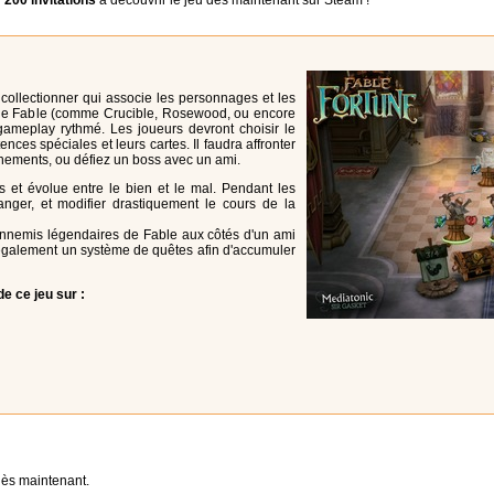
r
200 invitations
à découvrir le jeu dès maintenant sur Steam !
collectionner qui associe les personnages et les
ie Fable (comme Crucible, Rosewood, ou encore
gameplay rythmé. Les joueurs devront choisir le
ces spéciales et leurs cartes. Il faudra affronter
énements, ou défiez un boss avec un ami.
s et évolue entre le bien et le mal. Pendant les
nger, et modifier drastiquement le cours de la
s ennemis légendaires de Fable aux côtés d'un ami
également un système de quêtes afin d'accumuler
e ce jeu sur :
dès maintenant.