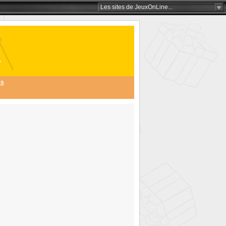
Les sites
de JeuxOnLine
...
és