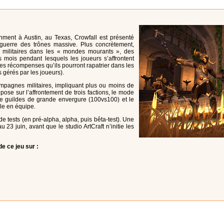
inment à Austin, au Texas, Crowfall est présenté
rre des trônes massive. Plus concrètement,
s militaires dans les « mondes mourants », des
mois pendant lesquels les joueurs s’affrontent
 des récompenses qu’ils pourront rapatrier dans les
 gérés par les joueurs).
mpagnes militaires, impliquant plus ou moins de
pose sur l’affrontement de trois factions, le mode
 guildes de grande envergure (100vs100) et le
le en équipe.
 de tests (en pré-alpha, alpha, puis bêta-test). Une
 23 juin, avant que le studio ArtCraft n’initie les
e ce jeu sur :