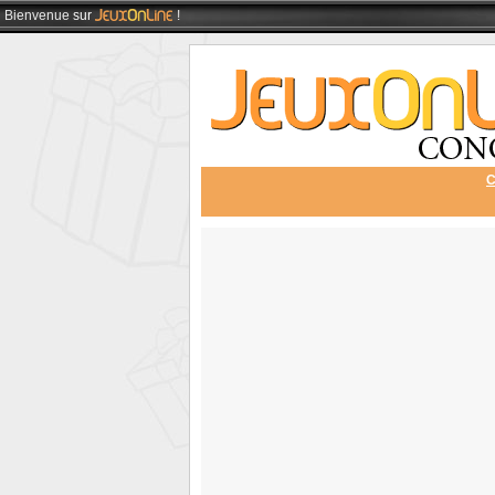
Bienvenue
sur
!
C