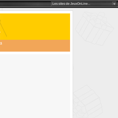
Les sites
de JeuxOnLine
...
és