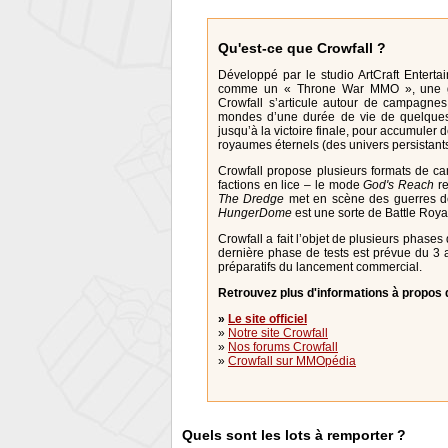
Qu'est-ce que Crowfall ?
Développé par le studio ArtCraft Enterta
comme un « Throne War MMO », une gue
Crowfall s’articule autour de campagne
mondes d’une durée de vie de quelques 
jusqu’à la victoire finale, pour accumuler
royaumes éternels (des univers persistants
Crowfall propose plusieurs formats de ca
factions en lice – le mode
God's Reach
re
The Dredge
met en scène des guerres de
HungerDome
est une sorte de Battle Roya
Crowfall a fait l’objet de plusieurs phases
dernière phase de tests est prévue du 3 au
préparatifs du lancement commercial.
Retrouvez plus d'informations à propos d
»
Le site officiel
»
Notre site Crowfall
»
Nos forums Crowfall
»
Crowfall sur MMOpédia
Quels sont les lots à remporter ?