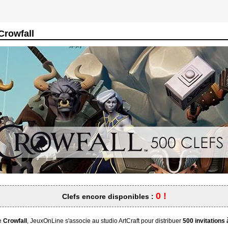
 Crowfall
0 !
Clefs encore disponibles :
de
Crowfall
, JeuxOnLine s'associe au studio ArtCraft pour distribuer
500 invitations 