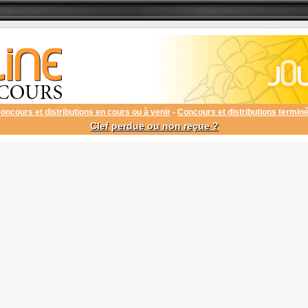
oncours et distributions en cours ou à venir
-
Concours et distributions termin
Clef perdue ou non reçue ?