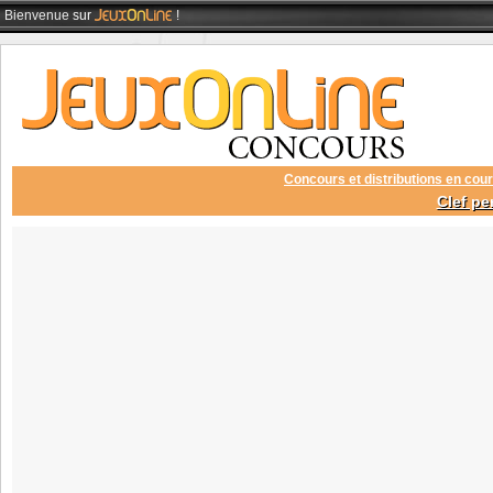
Bienvenue
sur
!
Concours et distributions en cour
Clef pe