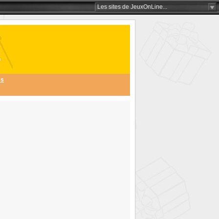
Les sites
de JeuxOnLine
...
és