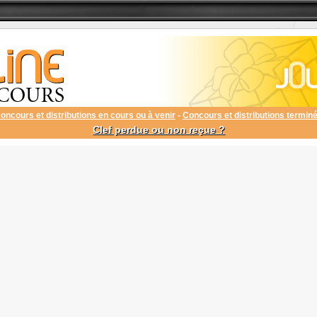
oncours et distributions en cours ou à venir
-
Concours et distributions termin
Clef perdue ou non reçue ?