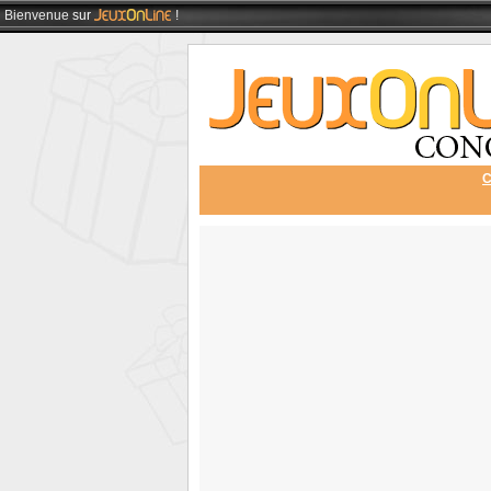
Bienvenue
sur
!
C