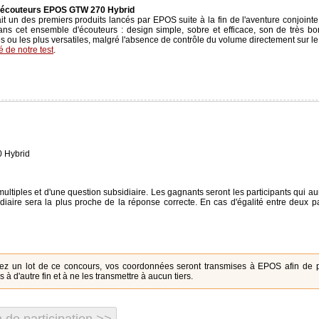
'écouteurs EPOS GTW 270 Hybrid
t un des premiers produits lancés par EPOS suite à la fin de l'aventure conjointe
ans cet ensemble d'écouteurs : design simple, sobre et efficace, son de très bon
ou les plus versatiles, malgré l'absence de contrôle du volume directement sur l
té de notre test
.
 Hybrid
ltiples et d'une question subsidiaire. Les gagnants seront les participants qui a
diaire sera la plus proche de la réponse correcte. En cas d'égalité entre deux par
ez un lot de ce concours, vos coordonnées seront transmises à EPOS afin de p
à d'autre fin et à ne les transmettre à aucun tiers.