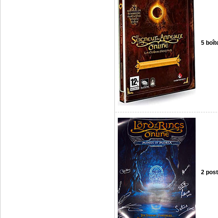
5 boît
2 post