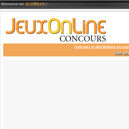
Bienvenue
sur
!
Concours et distributions en cour
Clef pe